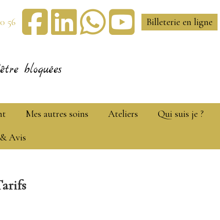
30 56
Billeterie en ligne
être bloquées
nt
Mes autres soins
Ateliers
Qui suis je ?
 & Avis
arifs