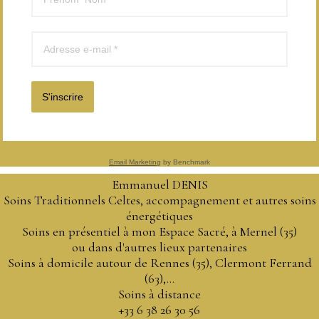
S'inscrire
Email Marketing
by Benchmark
Emmanuel DENIS
Soins Traditionnels Celtes, accompagnement et autres soins
énergétiques
Soins en présentiel à mon Espace Sacré, à Mernel (35)
ou dans d'autres lieux partenaires
Soins à domicile autour de Rennes (35), Clermont Ferrand
(63),...
Soins à distance
+33 6 38 26 30 56