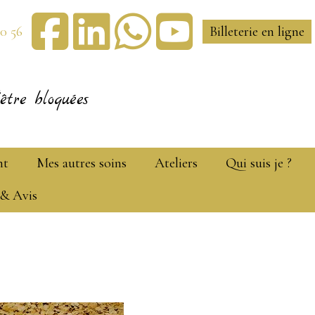
30 56
Billeterie en ligne
être bloquées
nt
Mes autres soins
Ateliers
Qui suis je ?
 & Avis