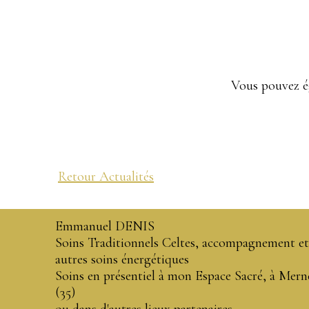
Vous pouvez é
Retour Actualités
Emmanuel DENIS
Soins Traditionnels Celtes, accompagnement et
autres soins énergétiques
Soins en présentiel à mon Espace Sacré, à Mern
(35)
ou dans d'autres lieux partenaires