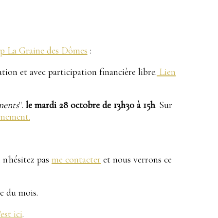
:
p La Graine des Dômes
:
tion et avec participation financière libre.
Lien
ments
".
le mardi 28 octobre de 13h30 à 15h
. Sur
ènement.
 n'hésitez pas
me contacter
et nous verrons ce
le du mois.
'est ici
.