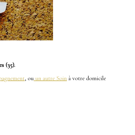
s (35).
pagnement
, ou
un autre Soin
à votre domicile