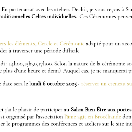
n partenariat avec les ateliers Decli'c, je vous reçois à Sa
ditionnelles Celtes individuelles.
Ces Cérémonies peuvent
ers les éléments
,
Cercle et Cérémonie
adapté pour un acc
er à traverser une période difficile.
di : 14h00,15h30,17h00. Selon la nature de la cérémonie souh
e plus d'une heure et demi). Auquel cas, je ne manquerai p
 date sera le l
undi 6 octobre 2025
-
réserver un créneau su
 j'ai le plaisir de participer au
Salon Bien Être aux portes
st organisé par l'association
l'âme agit en Brocéliande
dont
er le programmes des conférences et ateliers sur le site int