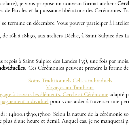
colaire), je vous propose un nouveau format atelier :
Cerc
les de Paroles et la puissance libératrice des Cérémonies Tr
" se termine en décembre. Vous pouver participer à l'atelie
, de 16h à 18h30, aux ateliers Décli'c, à Saint Sulpice des 
ous reçois à Saint Sulpice des Landes (35), une fois par moi
ndividuelles.
Ces Cérémonies peuvent prendre la forme de
Soins Traditionnels Celtes individuels
Voyages au Tambour
,
yage à travers les éléments
,
Cercle et Cérémonie
adapté p
agnement individuel
pour vous aider à traverser une pério
di : 14h00,15h30,17h00. Selon la nature de la cérémonie souh
e plus d'une heure et demi). Auquel cas, je ne manquerai p