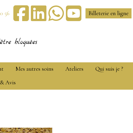
30 56
Billeterie en ligne
être bloquées
nt
Mes autres soins
Ateliers
Qui suis je ?
 & Avis