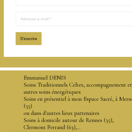
S'inscrire
Emmanuel DENIS
Soins Traditionnels Celtes, accompagnement et
autres soins énergétiques
Soins en présentiel à mon Espace Sacré, à Mern
(35)
ou dans d'autres lieux partenaires
Soins à domicile autour de Rennes (35),
Clermont Ferrand (63),...