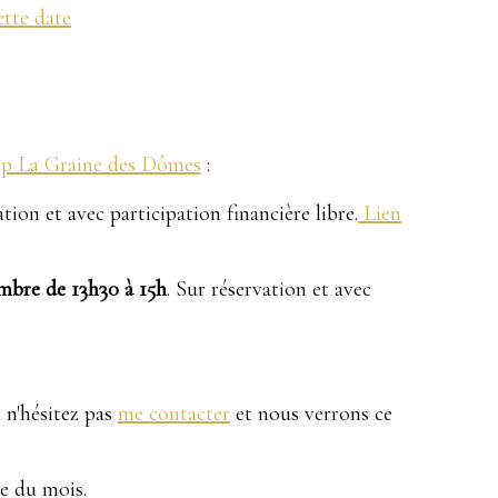
ette date
:
p La Graine des Dômes
:
tion et avec participation financière libre.
Lien
mbre de 13h30 à 15h
. Sur réservation et avec
 n'hésitez pas
me contacter
et nous verrons ce
le du mois.