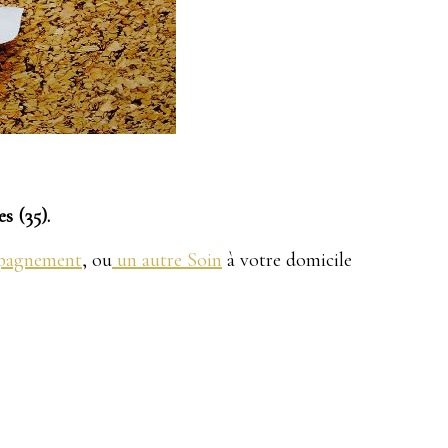
s (35).
pagnement
, ou
un autre Soin
à votre domicile