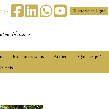
30 56
Billeterie en ligne
être bloquées
nt
Mes autres soins
Ateliers
Qui suis je ?
 & Avis