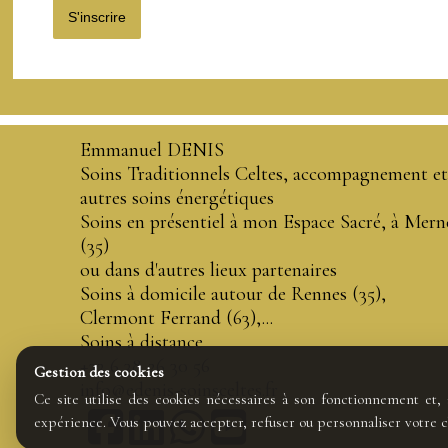
S'inscrire
Emmanuel DENIS
Soins Traditionnels Celtes, accompagnement et
autres soins énergétiques
Soins en présentiel à mon Espace Sacré, à Mern
(35)
ou dans d'autres lieux partenaires
Soins à domicile autour de Rennes (35),
Clermont Ferrand (63),...
Soins à distance
+33 6 38 26 30 56
Gestion des cookies
info@edenis-soinsceltes.fr
Ce site utilise des cookies nécessaires à son fonctionnement et
expérience. Vous pouvez accepter, refuser ou personnaliser votre c