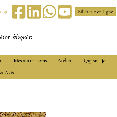
30 56
Billeterie en ligne
être bloquées
nt
Mes autres soins
Ateliers
Qui suis je ?
 & Avis