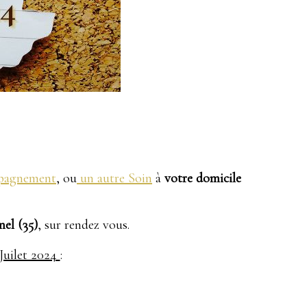
pagnement
, ou
un autre Soin
à
votre domicile
nel (35)
, sur rendez vous.
Juilet 2024
: