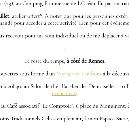
nc (29), au Camping Pommeraie de L'Océan. En partenariat
illet
, atelier offert*. A noter que pour les personnes exté
andé pour acceder à cette activité. Lien pour cet évènem
us recevoir pour un Soin individuel ou de me déplacer à vo
.
Le reste du temps,
à côté de Rennes
.
écouvertes sous forme d'un
Voyage au Tambour
à la découv
h à 20h30, au Salon de thé "L'atelier des Demoiselles", 10
évènement
.
, au Café associatif "Le Comptoir", 6 place du Monument, 
ns Traditionnels Celtes en plein air, à mon Espace Sacré,