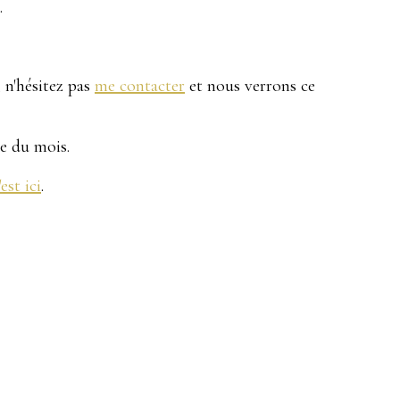
.
 n'hésitez pas
me contacter
et nous verrons ce
le du mois.
'est ici
.