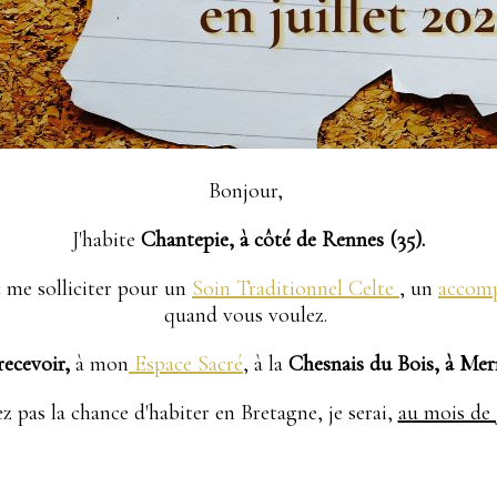
Bonjour,
J'habite
Chantepie, à côté de Rennes (35).
c me solliciter pour un
Soin Traditionnel Celte
, un
accom
quand vous voulez.
ecevoir,
à mon
Espace Sacré
, à la
Chesnais du Bois, à Mer
ez pas la chance d'habiter en Bretagne, je serai,
au mois de 